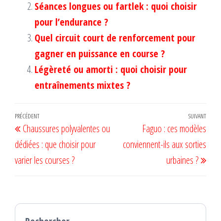
Séances longues ou fartlek : quoi choisir
pour l’endurance ?
Quel circuit court de renforcement pour
gagner en puissance en course ?
Légèreté ou amorti : quoi choisir pour
entraînements mixtes ?
Navigation
Article
PRÉCÉDENT
SUIVANT
Artic
Chaussures polyvalentes ou
Faguo : ces modèles
de
précédent
suiv
dédiées : que choisir pour
conviennent-ils aux sorties
l’article
varier les courses ?
urbaines ?