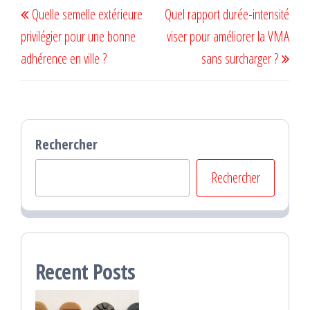
Navigation
Quelle semelle extérieure
Quel rapport durée-intensité
de
précédent
suiv
privilégier pour une bonne
viser pour améliorer la VMA
l’article
adhérence en ville ?
sans surcharger ?
Rechercher
Rechercher
Recent Posts